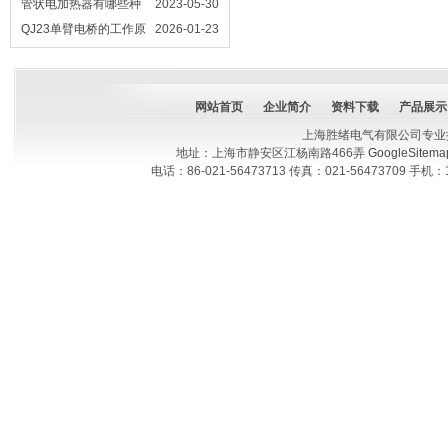
介绍给大家
管状电加热器有哪些种
2023-05-30
类
QJ23单臂电桥的工作原
2026-01-23
理是什么
网站首页
企业简介
资料下载
产品展示
上海胜绪电气有限公司专业
地址：上海市静安区江杨南路466弄
GoogleSitema
电话：86-021-56473713 传真：021-56473709 手