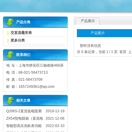
产品展示
产品分类
交直流毫安表
产品图片
更多分类
暂时没有信息
共 0 条记录，当前 1 / 1 页 首
联系我们
地 址：上海市静安区江杨南路466弄
电 话：86-021-56473713
传 真：021-56473709
邮 箱：1657249361@qq.com
相关文章
QJ36S-2直流低电阻测
2019-12-19
试仪怎样测量数据
ZX54型电阻箱（直流电
2021-12-06
阻器）详细介绍
智能型高压兆欧表功能
2022-02-10