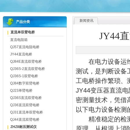
新闻资讯
产品分类
直流单双臂电桥
JY4
直流电阻箱
QJ57直流电阻电桥
JY44直流电桥
在电力设备运维
QJ84E直流双臂电桥
QJ36S-2直流双臂电桥
测试，是判断设备
QJ36S-1双臂电桥
工电桥操作繁琐、
QJ84数字双臂电桥
JY44变压器直
QJ23单臂电桥
QJ36S直流双臂电桥
密测量技术，凭借
QJ36直流双臂电桥
以下电力设备检测
QJ31直流单双臂电桥
精准稳定的检测能
QJ44直流双臂电桥
ZHZ8耐压测试仪
原理，从根源上消