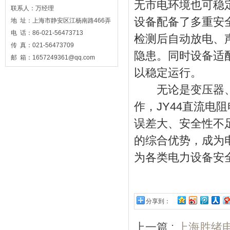
无市电环境也可稳
联系人：万经理
设备配备了多重安
地 址：上海市静安区江杨南路466弄
电 话：86-021-56473713
检测后自动放电、
传 真：021-56473709
隐患。同时设备适
邮 箱：1657249361@qq.com
以稳定运行。
无论是变压器、
作，JY44直流
误差大、安全性不
的综合优势，成为
为各类电力设备安
分享到：
上一篇 :
上海胜绪电