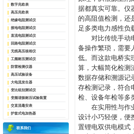
数字兆欧表
据都真实可靠。仪
高压兆欧表
的高阻值检测，还
绝缘电阻测试仪
足多类电力感性负
接地电阻测试仪
直流电阻测试仪
对比传统手动电桥
回路电阻测试仪
备操作繁琐，需要
无线高压核相仪
低。而这款电桥实
工频耐压测试仪
算，大幅简化检测
防雷检测仪器
高压试验设备
数据存储和溯源记
大电流发生器
存检测记录，符合
变比组别测试仪
检、设备年检等多
变频谐振耐压试验装置
交直流毫安表
在实用性与作业安
护套式电加热器
设计小巧轻便，便
置锂电双供电模式
联系我们