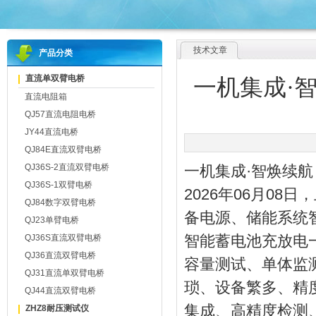
技术文章
产品分类
直流单双臂电桥
一机集成·
直流电阻箱
QJ57直流电阻电桥
JY44直流电桥
QJ84E直流双臂电桥
QJ36S-2直流双臂电桥
一机集成·智焕续
QJ36S-1双臂电桥
2026年06月0
QJ84数字双臂电桥
备电源、储能系统
QJ23单臂电桥
智能蓄电池充放电
QJ36S直流双臂电桥
QJ36直流双臂电桥
容量测试、单体监
QJ31直流单双臂电桥
琐、设备繁多、精
QJ44直流双臂电桥
集成、高精度检测
ZHZ8耐压测试仪