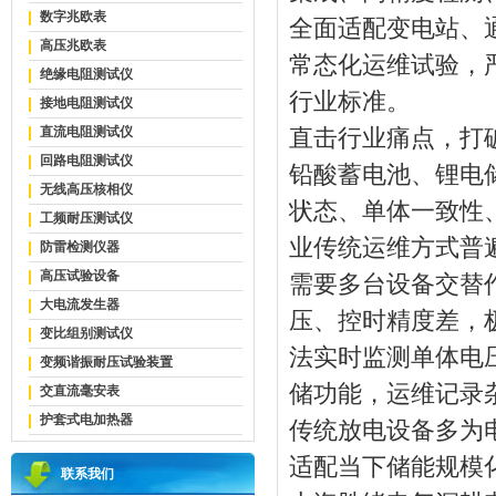
数字兆欧表
全面适配变电站、
高压兆欧表
常态化运维试验，严格符合
绝缘电阻测试仪
行业标准。
接地电阻测试仪
直流电阻测试仪
直击行业痛点，打
回路电阻测试仪
铅酸蓄电池、锂电
无线高压核相仪
状态、单体一致性
工频耐压测试仪
业传统运维方式普
防雷检测仪器
高压试验设备
需要多台设备交替
大电流发生器
压、控时精度差，
变比组别测试仪
法实时监测单体电
变频谐振耐压试验装置
储功能，运维记录
交直流毫安表
护套式电加热器
传统放电设备多为
适配当下储能规模
联系我们