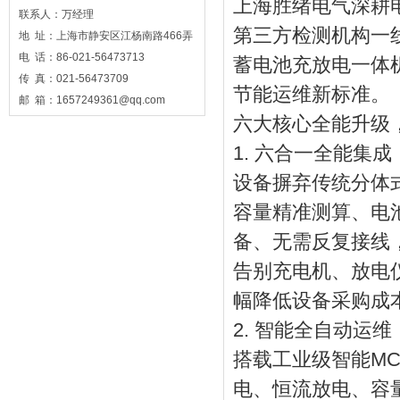
上海胜绪电气深耕
联系人：万经理
第三方检测机构一
地 址：上海市静安区江杨南路466弄
电 话：86-021-56473713
蓄电池充放电一体
传 真：021-56473709
节能运维新标准。
邮 箱：1657249361@qq.com
六大核心全能升级
1. 六合一全能集
设备摒弃传统分体
容量精准测算、电
备、无需反复接线
告别充电机、放电
幅降低设备采购成
2. 智能全自动运
搭载工业级智能M
电、恒流放电、容