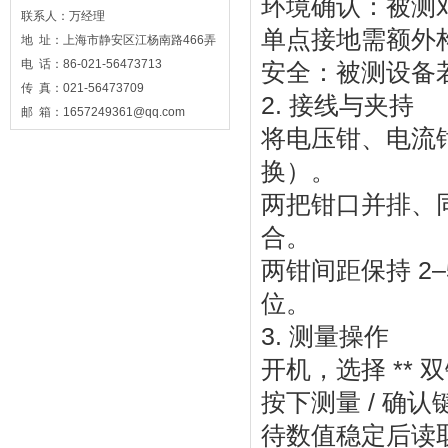
环境确认：被测
联系人：万经理
单点接地需额外
地 址：上海市静安区江杨南路466弄
电 话：86-021-56473713
安全：被测设备
传 真：021-56473709
2. 接线与夹持
邮 箱：1657249361@qq.com
将电压钳、电流
换）。
两把钳口并排、
合。
两钳间距保持 2
位。
3. 测量操作
开机，选择 ** 
按下测量 / 确
待数值稳定后读取