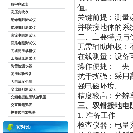
数字兆欧表
值。
高压兆欧表
关键前提：测量
绝缘电阻测试仪
并联接地体的系
接地电阻测试仪
二、主要特点与
直流电阻测试仪
回路电阻测试仪
无需辅助地极：
无线高压核相仪
在线测量：设备
工频耐压测试仪
操作便捷：一夹
防雷检测仪器
高压试验设备
抗干扰强：采用高
大电流发生器
强电磁环境。
变比组别测试仪
精度较高：分辨率
变频谐振耐压试验装置
三、双钳接地电
交直流毫安表
护套式电加热器
1. 准备工作
检查仪器：电量
联系我们