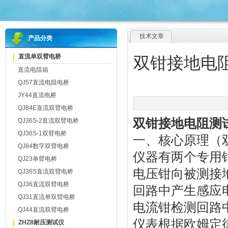
技术文章
产品分类
直流单双臂电桥
双钳接地电
直流电阻箱
QJ57直流电阻电桥
JY44直流电桥
QJ84E直流双臂电桥
双钳接地电阻测
QJ36S-2直流双臂电桥
QJ36S-1双臂电桥
一、核心原理（
QJ84数字双臂电桥
仪器有两个专用
QJ23单臂电桥
电压钳向被测接
QJ36S直流双臂电桥
QJ36直流双臂电桥
回路中产生感应
QJ31直流单双臂电桥
电流钳检测回路
QJ44直流双臂电桥
仪表根据欧姆定律
ZHZ8耐压测试仪