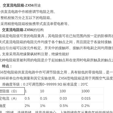
、
交直流电阻箱-ZX56
用途
、供直流电路中作精密调节电阻之用。
、整机校验万分之五以下的电阻箱。
、采用精密电阻箱校验携带式直流单臂电桥等。
、
交直流电阻箱-ZX56
的结构
阻箱是电阻值可变的电阻量具，其电阻值可在已知范围内按一定的阶梯而
关式直流电阻箱的电阻元件均接于各个触点之间，而且固定于各旋转接触
电位引出端可以按元件检定。开关中的接触环、接触片和电刷之间均用微
，支座采用高绝缘聚砜材料注塑，绝缘性能好
此种电阻箱里被利用的电阻是介于起始触点和在使用时电刷所触及的触点
、
特点：
X56型电阻箱供直流电路中作可调节阻值之用，具有较低的零值电阻，是一
和科研单位作电测量和其它实验使用。ZX56型电阻箱适用于周围空气温度+10
。准确度等级：0.2可调范围0~99999.9Ω 标准温度：20℃
进阻值（Ω）
1
10
100
1000
定电流（A）
0.5
0.15
0.03
0.015
确度
2%
1%
0.5%
0.2%
用，*胜绪，选择胜绪，就是选择放心。上海胜绪电气从事电气科技领域