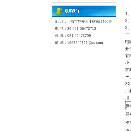
一
联系我们
1
2
地 址：上海市静安区江杨南路466弄
3
电 话：86-021-56473713
二
传 真：021-56473709
电
邮 箱：1657249361@qq.com
开
有
小
在
三
Z
厂
用
步
额
准
使