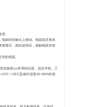
改变。
，电刷则在触点上移动。
电阻箱支座具
弹簧紧压，因此使用后，接触电阻变差
之间的电阻。
切实验室zui常用的仪器，适合学校、工
℃~+35℃及相对湿度30~80%时使
内的技术开发、电力检测设备、仪器仪