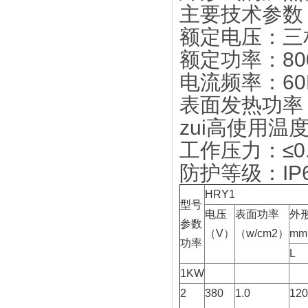
主要技术参数
额定电压：三相
额定功率：80
电流频率：60
表面发热功率：1
zui高使用温度
工作压力：≤0.
防护等级：IP
HRY1
型号
电压
表面功率
外
参数
（V）
（w/cm2）
mm
功率
L
1KW
2
380
1.0
120