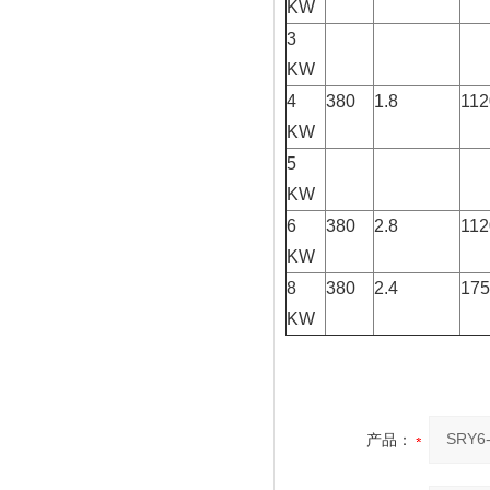
KW
3
KW
4
380
1.8
112
KW
5
KW
6
380
2.8
112
KW
8
380
2.4
175
KW
产品：