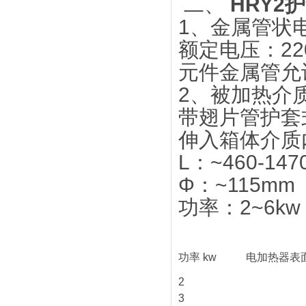
二、
HRY2
1、金属管状
额定电压：220
元件金属管允许
2、被加热介
带翅片管护套式
伸入箱体介质内
L：~460-14
Φ：~115mm
功率：2~6kw
功率 kw
电加热器表面负
2
3