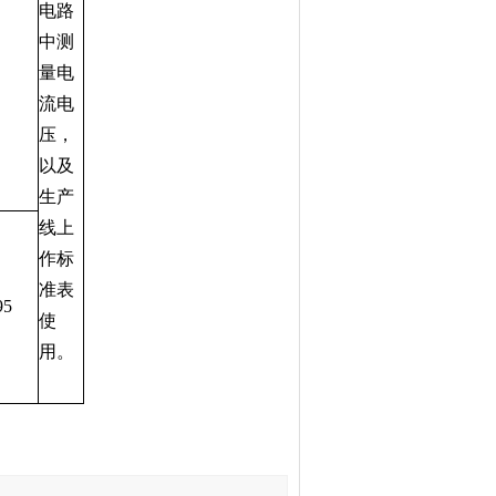
电路
中测
量电
流电
压，
以及
生产
线上
作标
准表
95
使
用。