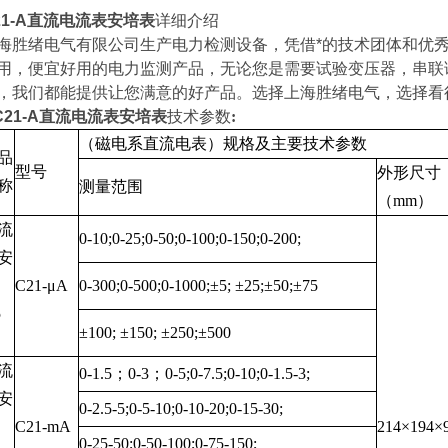
21-A直流电流表安培表
详细介绍
海胜绪电气有限公司生产电力检测设备，凭借*的技术团体和优
用，便宜好用的电力监测产品，无论您是需要试验变压器，串联
，我们都能提供让您满意的好产品。选择上海胜绪电气，选择看
C21-A直流电流表安培表
技术参数
:
（磁电系直流电表）规格及主要技术参数
品
型号
外形尺寸
称
测量范围
（mm）
流
0-10;0-25;0-50;0-100;0-150;0-200;
安
C21-μA
0-300;0-500;0-1000;±5; ±25;±50;±75
5
±100; ±150; ±250;±500
流
0-1.5；0-3；0-5;0-7.5;0-10;0-1.5-3;
安
0-2.5-5;0-5-10;0-10-20;0-15-30;
C21-mA
214×194×
0-25-50;0-50-100;0-75-150;