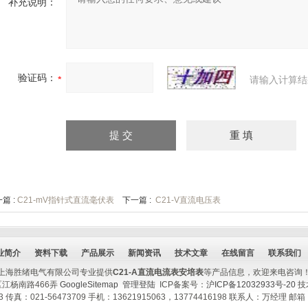
补充说明：
验证码：
请输入计算结
篇 :
C21-mV指针式直流毫伏表
下一篇 :
C21-V直流电压表
业简介
资料下载
产品展示
新闻资讯
技术文章
在线留言
联系我们
上海胜绪电气有限公司专业提供
C21-A直流电流表安培表
等产品信息，欢迎来电咨询
江杨南路466弄
GoogleSitemap
管理登陆
ICP备案号：
沪ICP备12032933号-20
技
13 传真：021-56473709 手机：13621915063，13774416198 联系人：万经理 邮箱