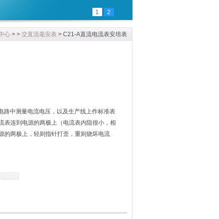
1
2
中心
> >
交直流毫安表
> C21-A直流电流表安培表
流电路中测量电流电压，以及生产线上作标准表
流表连到电源的两极上（电流表内阻很小，相
源的两极上，轻则指针打歪，重则烧坏电流