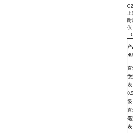
C
上
耐
仪
产
名
直
微
表
0.
级
直
毫
表