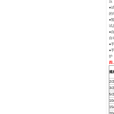
压
●
的
●
试
●
自
●
●
护
四
规
2/
3/
5/
10
15
20