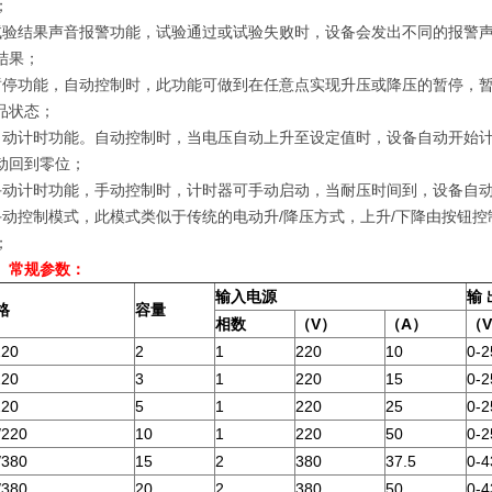
；
试验结果声音报警功能，试验通过或试验失败时，设备会发出不同的报警
结果；
暂停功能，自动控制时，此功能可做到在任意点实现升压或降压的暂停，
品状态；
自动计时功能。自动控制时，当电压自动上升至设定值时，设备自动开始
动回到零位；
手动计时功能，手动控制时，计时器可手动启动，当耐压时间到，设备自
手动控制模式，此模式类似于传统的电动升/降压方式，上升/下降由按钮控
；
、常规参数：
输入电源
输
格
容量
相数
（
V
）
（
A
）
（
V
220
2
1
220
10
0-2
220
3
1
220
15
0-2
220
5
1
220
25
0-2
/220
10
1
220
50
0-2
/380
15
2
380
37.5
0-4
/380
20
2
380
50
0-4