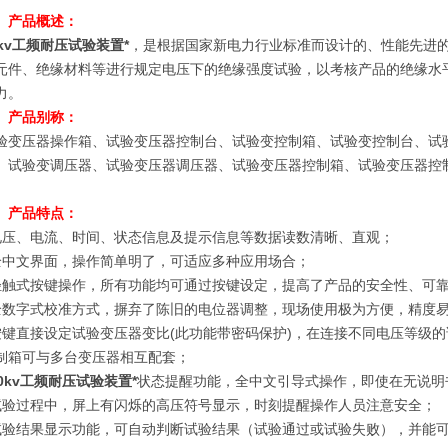
、产品概述：
0kv工频耐压试验装置*
，是根据国家新电力行业标准而设计的、性能先进
元件、绝缘材料等进行规定电压下的绝缘强度试验，以考核产品的绝缘水
力。
、产品别称：
验变压器操作箱、试验变压器控制台、试验变控制箱、试验变控制台、试
、试验变调压器、试验变压器调压器、试验变压器控制箱、试验变压器控
、产品特点：
电压、电流、时间、状态信息及提示信息等数据读数清晰、直观；
全中文界面，操作简单明了，可适应多种应用场合；
轻触式按键操作，所有功能均可通过按键设定，提高了产品的安全性、可
全数字式校准方式，摒弃了陈旧的电位器调整，现场使用极为方便，精度易
按键直接设定试验变压器变比(此功能带密码保护)，在连接不同电压等级
制箱可与多台变压器相互配套；
0kv工频耐压试验装置*
状态提醒功能，全中文引导式操作，即使在无说明
试验过程中，屏上有闪烁的高压符号显示，时刻提醒操作人员注意安全；
试验结果显示功能，可自动判断试验结果（试验通过或试验失败），并能