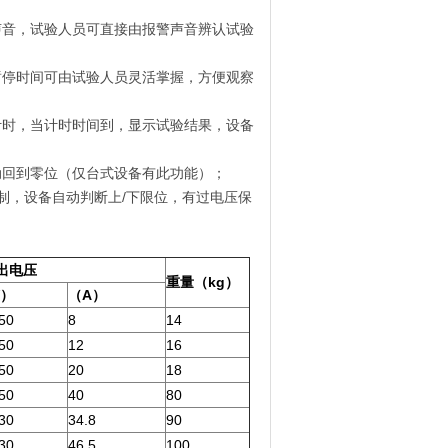
声音，试验人员可直接由报警声音辨认试验
暂停时间可由试验人员灵活掌握，方便观察
计时，当计时时间到，显示试验结果，设备
动回到零位（仅台式设备有此功能）；
制，设备自动判断上/下限位，有过电压保
出电压
重量（
kg
）
）
（
A
）
50
8
14
50
12
16
50
20
18
50
40
80
30
34.8
90
30
46.5
100