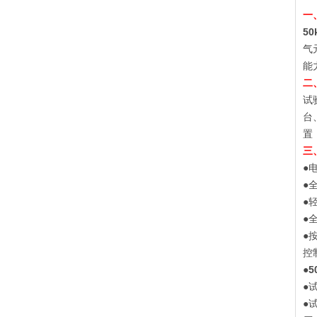
一
5
气
能
二
试
台
置
三
●
●
●
●
●
控
●
5
●
●