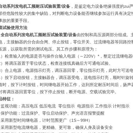
自动系列发电机工频耐压试验装置/设备
，是鉴定电力设备绝缘强度的zui严
那些危险性较大的集中缺陷，对判断电力设备能否继续参加运行具有决定
事故的重要手段。
载试验使用方法
、
全自动系列发电机工频耐压试验装置/设备
由控制和高压源两部分组成。
电，主接触器的分合由合闸、停止按钮，零位开关、过流继电器等回路控
压源，以获取所需的测试电压。其工作步骤和原理为：
1）检查输入的电源是否与操作台输入电源（～220V）*，整定过流继电
2）将调压器置于零位状态，检查连接线真确后方可通电试验。
3）合上电源，电源指示灯亮，调压器回零，零位指示灯亮，此时方可送
4）按下启动按钮，主接触器合，调压器受电，送电指示灯亮，顺时针旋
值时，按下计时按钮，时间继电器开始工作，达到所定耐压时间后，扬声
时将调压器回置零位，按下停止按钮，断开电源。空载试验完毕。
品特征：
、监视功能：高压电压 低压电流 零位指示 电源指示 工作指示 计时指示
、保护功能：过流保护、零位启动保护、声光语言报警提醒
、采用新型时间继电器，计时范围更广（1S～99H）
、采用新型电流继电器，更精确、更可靠，确保人身及设备安全