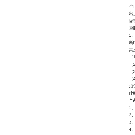
全
出
缘
空
1
断
高
（
（
（
（
须
此
产
1
2
3
4