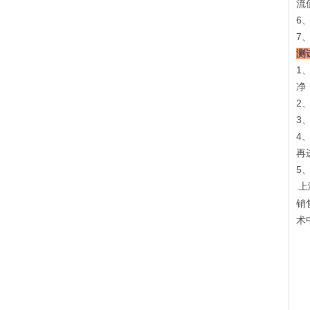
流
6
7
测
1
净
2
3
4
再
5
上
销
术