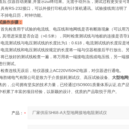
值后,仪器自动测量,并显示zui终结果。无需手动升压，测试过程更安全可
、具有RS-232接口，可以外接打印机或与计算机通讯。试验接线简洁明
、不掉电日历，时钟功能。
试操作步骤：
、首先检查用于试验的电流线、电压线和地网线是否有断路现象（可以用
，其埋进深度是否合适（>0.5米），同时检查测试线与地桩的连接是否
、电流测试线与电压测试线的长度比为1：0.618，电流测试线的长度应是
、电流测试线和电压测试线按规定的长度将一端与仪器相接后平行放出。
、将已放好的测试线检查一遍，将万用表一端接电流线或电压线，另一端
进行测试。
、检查连线无误后，给仪器接上AC220V/50HZ电源，对仪器进行通电。
海胜绪电气有限公司是致力于介质损耗测试仪、高压试验设备、
大型地网
售的，,公司拥有坚实的技术力量，已经通过ISO9001质量体系认证,在
中积累了丰富的项目经验，以新颖的设计、优质的产品取悦于用户。
产品：