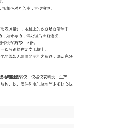
靠。
了，按相色对号入座，方便快捷。
万用表测量），地桩上的铁锈是否清除干
导通，如未导通，请处理后重新连接。
地网对角线的3—5倍。
另一端分别接在两支地桩上。
接地网线如无阻值显示即为断路，确认完好
接地电阻测试仪
，仪器仪表研发、生产、
产品结构、软、硬件和电气控制等多项核心技