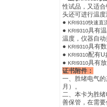
性试品，又适合
头还可进行温度
●
KRI9310快速
●
具有温
KRI9310
温度，仪器自动换
●
具有数
KRI9310
●
配有U
KRI9310
●
具有放
KRI9310
证书附件：
一、胜绪电气的
月）。
二、本卡为胜绪
善保管，在需要