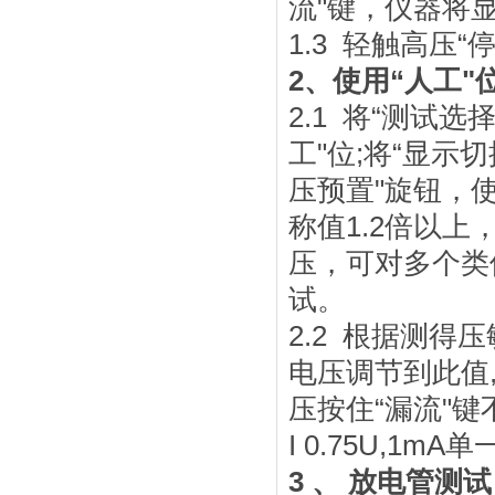
流"键，仪器将
1.3 轻触高压
2、使用“人工
2.1 将“测试选
工"位;将“显示
压预置"旋钮，
称值1.2倍以
压，可对多个类
试。
2.2 根据测得压
电压调节到此值,
压按住“漏流"键
I 0.75U,1
3 、 放电管测试