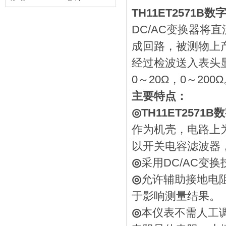
TH11ET2571
DC/AC变换器将
成回路，被测物上
经过检波送入表头
0～20Ω，0～200
主要特点：
◎
TH11ET257
作为机壳，电路上
以开关电容滤波器
◎
采用DC/AC变
◎
允许辅助接地电阻
于影响测量结果。
◎
本仪表不需人工调