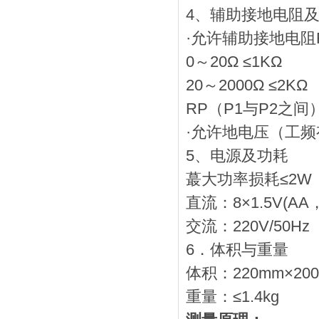
4、辅助接地电阻
·允许辅助接地电阻
0～20Ω ≤1KΩ
20～2000Ω ≤2KΩ
RP（P1与P2之间）
·允许地电压（工频有
5、电源及功耗
蕞大功率损耗≤2W
直流：8×1.5V(AA
交流：220V/50Hz
6．体积与重量
体积：220mm×200
重量：≤1.4kg