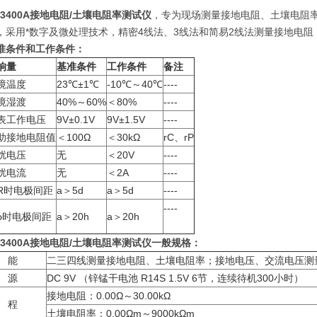
D3400A接地电阻/土壤电阻率测试仪
，专为现场测量接地电阻、土壤电阻
，采用*数字及微处理技术，精密4线法、3线法和简易2线法测量接地电阻
准条件和工作条件：
响量
基准条件
工作条件
备注
境温度
23℃±1℃
-10℃～40℃
----
境湿渡
40%～60%
＜80%
----
表工作电压
9V±0.1V
9V±1.5V
----
助接地电阻值
＜100Ω
＜30kΩ
rC、rP
扰电压
无
＜20V
----
扰电流
无
＜2A
----
R时电极间距
a＞5d
a＞5d
----
----
ρ时电极间距
a＞20h
a＞20h
D3400A接地电阻/土壤电阻率测试仪
一般规格：
 能
二三四线测量接地电阻、土壤电阻率；接地电压、交流电压测
 源
DC 9V （锌锰干电池 R14S 1.5V 6节，连续待机300小时）
接地电阻：0.00Ω～30.00kΩ
 程
土壤电阻率：0.00Ωm～9000kΩm