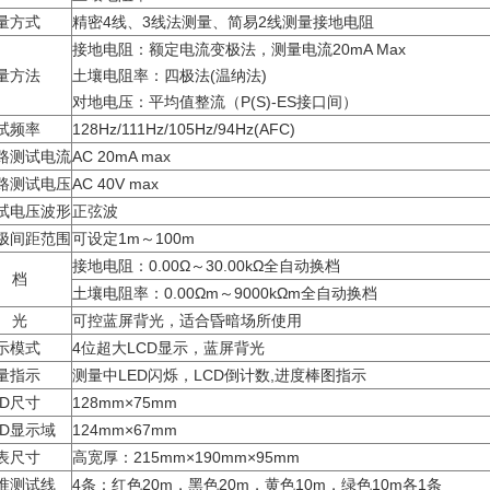
量方式
精密4线、3线法测量、简易2线测量接地电阻
接地电阻：额定电流变极法，测量电流20mA Max
量方法
土壤电阻率：四极法(温纳法)
对地电压：平均值整流（P(S)-ES接口间）
试频率
128Hz/111Hz/105Hz/94Hz(AFC)
路测试电流
AC 20mA max
路测试电压
AC 40V max
试电压波形
正弦波
极间距范围
可设定1m～100m
接地电阻：0.00Ω～30.00kΩ全自动换档
 档
土壤电阻率：0.00Ωm～9000kΩm全自动换档
 光
可控蓝屏背光，适合昏暗场所使用
示模式
4位超大LCD显示，蓝屏背光
量指示
测量中LED闪烁，LCD倒计数,进度棒图指示
CD尺寸
128mm×75mm
CD显示域
124mm×67mm
表尺寸
高宽厚：215mm×190mm×95mm
准测试线
4条：红色20m，黑色20m，黄色10m，绿色10m各1条