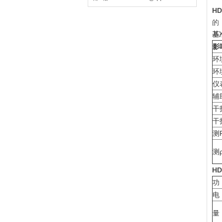
H
的
基
影
环
环
仪
辅
干
干
测
测
H
功
电
量