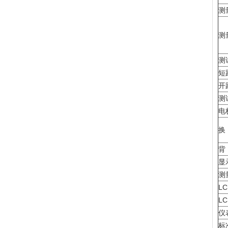
测
测
测
短
开
测
电
换
背
显
测
L
L
仪
标