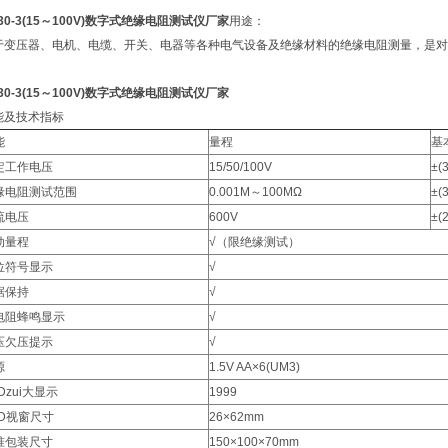
30-3(15～100V)数字式绝缘电阻测试仪厂家
用途：
于变压器、电机、电缆、开关、电器等各种电气设备及绝缘材料的绝缘电阻测量，是对
30-3(15～100V)数字式绝缘电阻测试仪厂家
能及技术指标
能
量程
基
定工作电压
15/50/100V
±(
缘电阻测试范围
0.001M～100MΩ
±(
流电压
600V
±(
动量程
√（限绝缘测试）
位符号显示
√
据保持
√
电阻蜂鸣显示
√
压欠压提示
√
源
1.5V AA×6(UM3)
Dzui大显示
1999
CD视窗尺寸
26×62mm
准包装尺寸
150×100×70mm