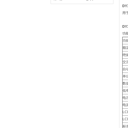
DY
用
DY
功
功
额
绝
交
自
单
数
低
电
电
LC
L
标