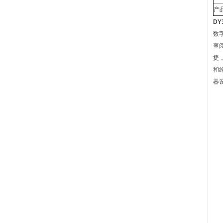
产
DY
数
查
捷
和
器