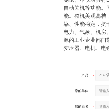
自动关机等功能。
能。整机美观高档
靠、性能稳定，抗
电力、气象、机房
源的工业企业部门
变压器、电机、电
产品：
您的单位：
您的姓名：