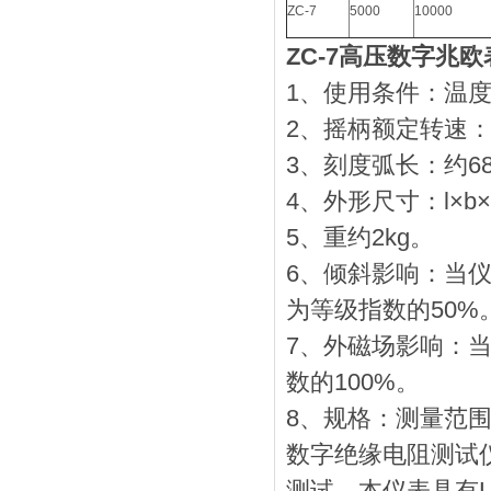
ZC-7
5000
10000
ZC-7高压数字兆欧
1、使用条件：温度-
2、摇柄额定转速：12
3、刻度弧长：约6
4、外形尺寸：l×b×h
5、重约2kg。
6、倾斜影响：当
为等级指数的50%
7、外磁场影响：当
数的100%。
8、规格：测量范
数字绝缘电阻测试
测试。本仪表具有