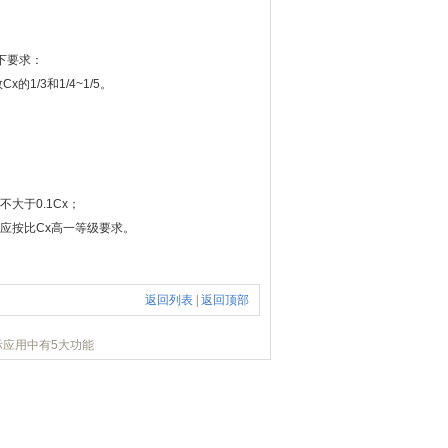
下要求：
/3和1/4~1/5。
于0.1Cx；
按比Cx高一等级要求。
返回列表
|
返回顶部
际应用中有5大功能