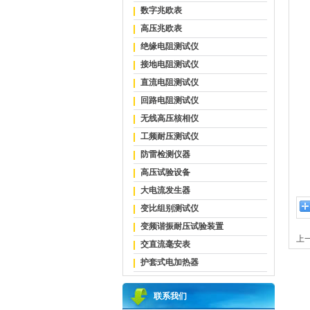
数字兆欧表
下
高压兆欧表
1
绝缘电阻测试仪
①
接地电阻测试仪
②
直流电阻测试仪
③
回路电阻测试仪
无线高压核相仪
2
工频耐压测试仪
①
防雷检测仪器
②
高压试验设备
大电流发生器
变比组别测试仪
变频谐振耐压试验装置
上一
交直流毫安表
护套式电加热器
联系我们