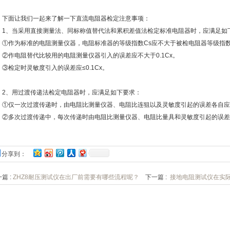
面让我们一起来了解一下直流电阻器检定注意事项：
、当采用直接测量法、同标称值替代法和累积差值法检定标准电阻器时，应满足如
作为标准的电阻测量仪器，电阻标准器的等级指数Cs应不大于被检电阻器等级指数Cx的1
作电阻替代比较用的电阻测量仪器引入的误差应不大于0.1Cx。
检定时灵敏度引入的误差应≤0.1Cx。
、用过渡传递法检定电阻器时，应满足如下要求：
仅一次过渡传递时，由电阻比测量仪器、电阻比连狙以及灵敏度引起的误差各自应不大
多次过渡传递中，每次传递时由电阻比测量仪器、电阻比量具和灵敏度引起的误差应
分享到：
篇 :
ZHZ8耐压测试仪在出厂前需要有哪些流程呢？
下一篇 :
接地电阻测试仪在实