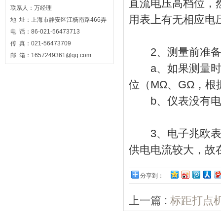
直流电压高档位，
联系人：万经理
用表上有无相应电
地 址：上海市静安区江杨南路466弄
电 话：86-021-56473713
传 真：021-56473709
2、测量前准备
邮 箱：1657249361@qq.com
a、如果测量时显
位（MΩ、GΩ，
b、仪表没有电压
3、电子兆欧表采
供电电流较大，故
分享到：
上一篇 :
标距打点