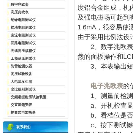
数字兆欧表
度铝合金组成，机
高压兆欧表
及强电磁场可起到
绝缘电阻测试仪
1.6mA，很容易
接地电阻测试仪
直流电阻测试仪
由于采用比例法设
回路电阻测试仪
2、数字兆欧表不
无线高压核相仪
然的面板操作和L
工频耐压测试仪
3、本表输出短路
防雷检测仪器
高压试验设备
大电流发生器
电子兆欧表
的
变比组别测试仪
1、测量前检测
变频谐振耐压试验装置
a、开机检查显示
交直流毫安表
护套式电加热器
b、看档位是否可
c、按下测试键检
联系我们