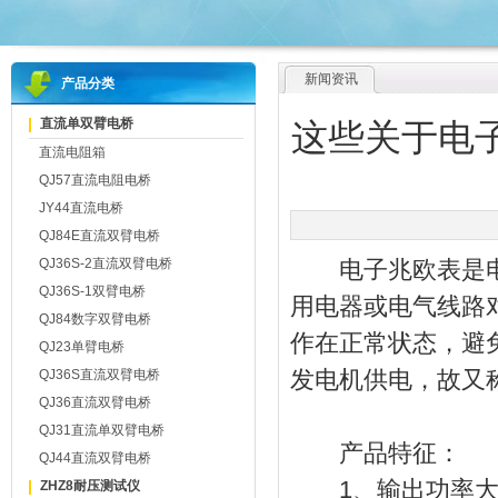
新闻资讯
产品分类
直流单双臂电桥
这些关于电
直流电阻箱
QJ57直流电阻电桥
JY44直流电桥
QJ84E直流双臂电桥
QJ36S-2直流双臂电桥
电子兆欧表是电
QJ36S-1双臂电桥
用电器或电气线路
QJ84数字双臂电桥
作在正常状态，避
QJ23单臂电桥
发电机供电，故又
QJ36S直流双臂电桥
QJ36直流双臂电桥
QJ31直流单双臂电桥
产品特征：
QJ44直流双臂电桥
1、输出功率大、
ZHZ8耐压测试仪