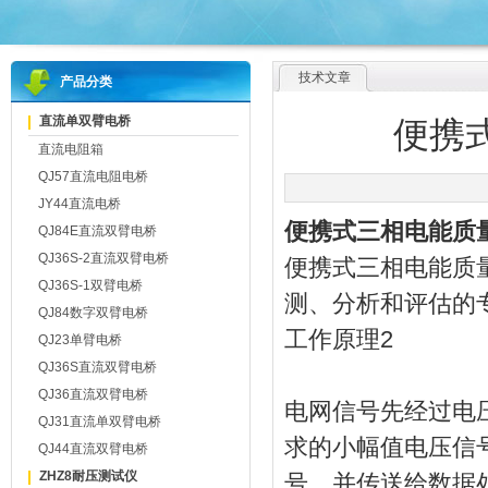
技术文章
产品分类
直流单双臂电桥
便携
直流电阻箱
QJ57直流电阻电桥
JY44直流电桥
便携式三相电能质
QJ84E直流双臂电桥
QJ36S-2直流双臂电桥
便携式三相电能质
QJ36S-1双臂电桥
测、分析和评估的
QJ84数字双臂电桥
工作原理2
QJ23单臂电桥
QJ36S直流双臂电桥
QJ36直流双臂电桥
电网信号先经过电压
QJ31直流单双臂电桥
求的小幅值电压信
QJ44直流双臂电桥
ZHZ8耐压测试仪
号，并传送给数据处