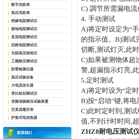
数字兆欧表
C) 調节所需漏电
高压兆欧表
4. 手动测试
绝缘电阻测试仪
A)将定时设定为“
接地电阻测试仪
直流电阻测试仪
的指示值。B)测试
回路电阻测试仪
切断,测试灯灭,此
无线高压核相仪
C)如果被测物体超
工频耐压测试仪
警,超漏指示灯亮,
防雷检测仪器
高压试验设备
5.定时测试
大电流发生器
A)将定时设为“定
变比组别测试仪
B)按“启动"键,
变频谐振耐压试验装置
交直流毫安表
C)此时定时到,测
护套式电加热器
值,不到计时时间,
ZHZ8耐电压测试
联系我们