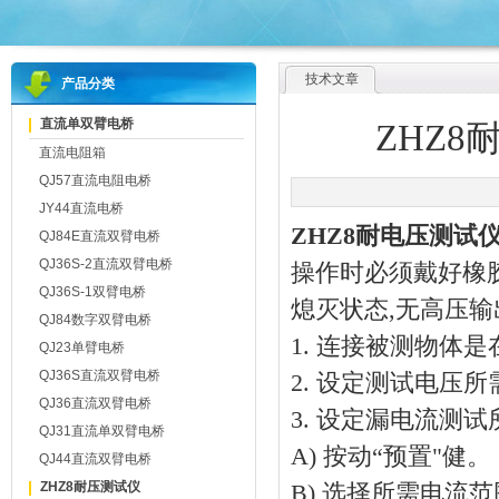
技术文章
产品分类
直流单双臂电桥
ZHZ
直流电阻箱
QJ57直流电阻电桥
JY44直流电桥
ZHZ8耐电压测试
QJ84E直流双臂电桥
QJ36S-2直流双臂电桥
操作时必须戴好橡
QJ36S-1双臂电桥
熄灭状态,无高压
QJ84数字双臂电桥
1. 连接被测物体
QJ23单臂电桥
QJ36S直流双臂电桥
2. 设定测试电压所
QJ36直流双臂电桥
3. 设定漏电流测
QJ31直流单双臂电桥
A) 按动“预置"健。
QJ44直流双臂电桥
ZHZ8耐压测试仪
B) 选择所需电流