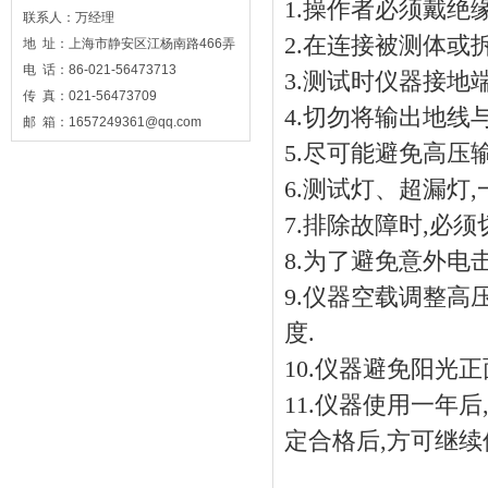
1.操作者必须戴绝
联系人：万经理
2.在连接被测体或拆
地 址：上海市静安区江杨南路466弄
电 话：86-021-56473713
3.测试时仪器接地
传 真：021-56473709
4.切勿将输出地线
邮 箱：1657249361@qq.com
5.尽可能避免高压
6.测试灯、超漏灯
7.排除故障时,必
8.为了避免意外电
9.仪器空载调整高
度.
10.仪器避免阳光
11.仪器使用一年
定合格后,方可继续